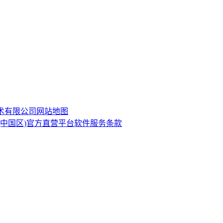
技术有限公司
网站地图
·(中国区)官方直营平台软件服务条款