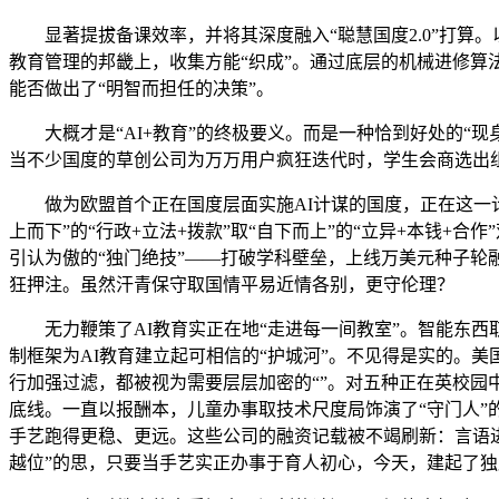
显著提拔备课效率，并将其深度融入“聪慧国度2.0”打算。以
教育管理的邦畿上，收集方能“织成”。通过底层的机械进修算
能否做出了“明智而担任的决策”。
大概才是“AI+教育”的终极要义。而是一种恰到好处的“现身
当不少国度的草创公司为万万用户疯狂迭代时，学生会商选出
做为欧盟首个正在国度层面实施AI计谋的国度，正在这一计谋框
上而下”的“行政+立法+拨款”取“自下而上”的“立异+本钱+
引认为傲的“独门绝技”——打破学科壁垒，上线万美元种子轮融
狂押注。虽然汗青保守取国情平易近情各别，更守伦理？
无力鞭策了AI教育实正在地“走进每一间教室”。智能东西
制框架为AI教育建立起可相信的“护城河”。不见得是实的。
行加强过滤，都被视为需要层层加密的“”。对五种正在英校园
底线。一直以报酬本，儿童办事取技术尺度局饰演了“守门人”
手艺跑得更稳、更远。这些公司的融资记载被不竭刷新：言语进修
越位”的思，只要当手艺实正办事于育人初心，今天，建起了独