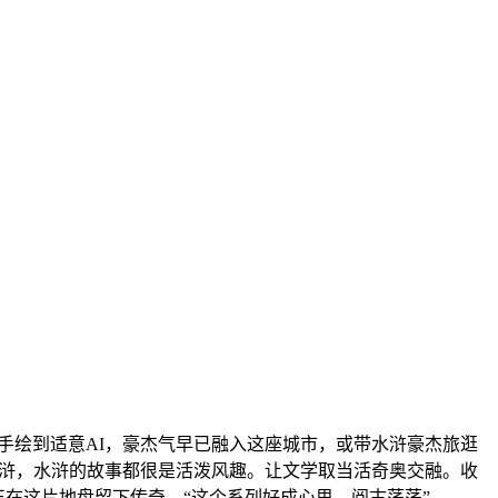
手绘到适意AI，豪杰气早已融入这座城市，或带水浒豪杰旅逛
水浒，水浒的故事都很是活泼风趣。让文学取当活奇奥交融。收
正在这片地盘留下传奇。“这个系列好成心思，阅古荡荡”——