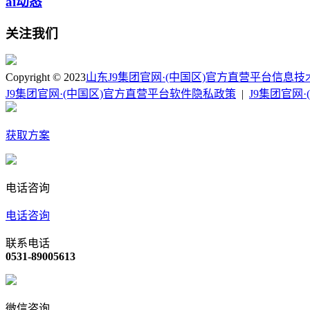
ai动态
关注我们
Copyright © 2023
山东J9集团官网·(中国区)官方直营平台信息
J9集团官网·(中国区)官方直营平台软件隐私政策
|
J9集团官网
获取方案
电话咨询
电话咨询
联系电话
0531-89005613
微信咨询