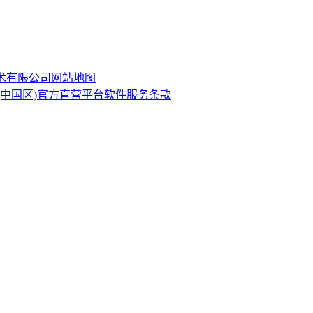
技术有限公司
网站地图
·(中国区)官方直营平台软件服务条款