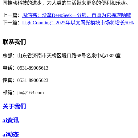
同推动科技的进步，为人类的生活带来更多的便利和乐趣。
上一篇：
周鸿祎：没拿DeepSeek一分钱，自愿为它摇旗呐喊
下一篇：
LightCounting：2025年以太网光模块市场将增长50%
联系我们
总部：
山东省济南市天桥区堤口路68号名泉中心1309室
电话：
0531-89005613
传真：
0531-89005623
邮箱：
jin@163.com
关于我们
ai资讯
ai动态