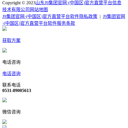
Copyright © 2023
山东J9集团官网·(中国区)官方直营平台信息
技术有限公司
网站地图
J9集团官网·(中国区)官方直营平台软件隐私政策
|
J9集团官网
·(中国区)官方直营平台软件服务条款
获取方案
电话咨询
电话咨询
联系电话
0531-89005613
微信咨询