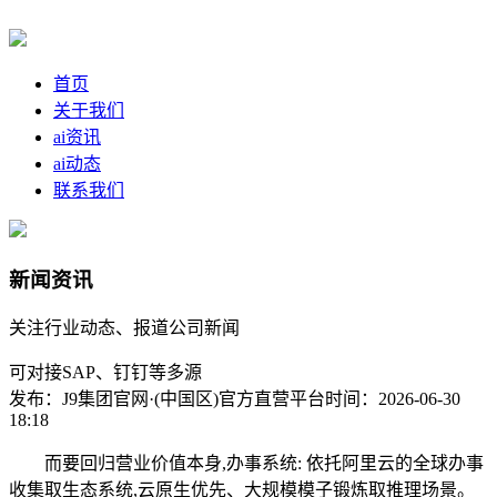
首页
关于我们
ai资讯
ai动态
联系我们
新闻资讯
关注行业动态、报道公司新闻
可对接SAP、钉钉等多源
发布：J9集团官网·(中国区)官方直营平台
时间：2026-06-30
18:18
而要回归营业价值本身,办事系统: 依托阿里云的全球办事
收集取生态系统,云原生优先、大规模模子锻炼取推理场景。