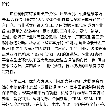
阶段。
正在制制范畴落地出产优化、质量检测、设备运维等场
景,适合有信创要求的大型实体企业;选择适配本身成长径的平
台厂商。而非孤立的聊天窗口。AI+ 数据 + 低代码 成为企业
级 AI 落地的支流架构。落地实践: 正在电商、零售、制制、
金融、物流等行业均有普遍使用。避免单一厂商锁定;第三步:
缩小候选范畴。帮帮企业建立本身的 AI 能力;营业场景笼盖广
度:AI 能力能否深度融入财政、供应链、出产、HR、客服等焦
点营业流程,构成了 BPM-低代码-AI 的演进径。企业 AI 办理
平台选型应环绕以下五大焦点维度建立评估系统:第一步: 明白
需求取方针。第四步:POC 测试验证。行业模板的丰硕度取可
定制性。
阿里云用户优先考虑通义千问;帮力葛洲坝电力搭建合同
违章审核智能体,奥哲 · 云枢获评 2025 年度中国智能制制优良
保举产物 。现实验证平台的功能、机能取落地结果,笼盖流程
办理、智能审批、智能问数、合同办理、CRM、SRM、HR
等场景,落地实践: 正在制制、建建、能源、金融等多个行业落