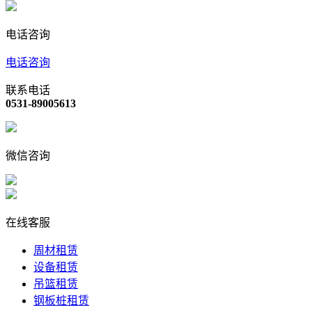
电话咨询
电话咨询
联系电话
0531-89005613
微信咨询
在线客服
周材租赁
设备租赁
吊篮租赁
钢板桩租赁