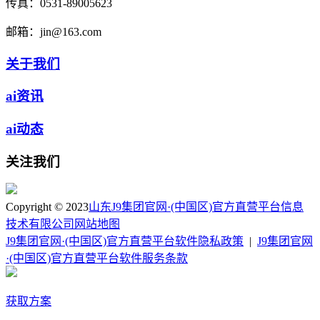
传真：
0531-89005623
邮箱：
jin@163.com
关于我们
ai资讯
ai动态
关注我们
Copyright © 2023
山东J9集团官网·(中国区)官方直营平台信息
技术有限公司
网站地图
J9集团官网·(中国区)官方直营平台软件隐私政策
|
J9集团官网
·(中国区)官方直营平台软件服务条款
获取方案