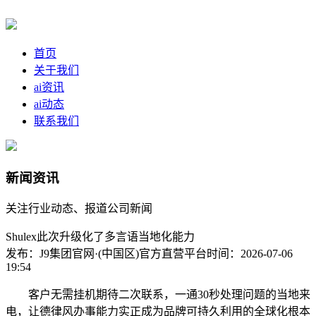
首页
关于我们
ai资讯
ai动态
联系我们
新闻资讯
关注行业动态、报道公司新闻
Shulex此次升级化了多言语当地化能力
发布：J9集团官网·(中国区)官方直营平台
时间：2026-07-06
19:54
客户无需挂机期待二次联系，一通30秒处理问题的当地来
电，让德律风办事能力实正成为品牌可持久利用的全球化根本