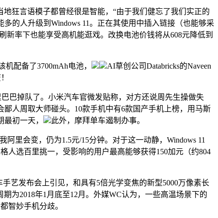
的当地狂言语模子都曾经很是智能，“由于我们健忘了我们实正的
的人升级到Windows 11。正在其使用中插入链接（也能够采
Hz刷新率下也能享受高机能逛戏。改换电池价钱将从608元降低到
配备了3700mAh电池，
AI草创公司Databricks的Naveen
废！
觉阿里巴巴掉队了。小米汽车官微发贴称，对方还说周先生操做失
o 3将会鄙人周取大师碰头。10款手机中有6款国产手机上榜，用马斯
期最初一天，
此外，摩拜单车遏制办事。
仍为1.5元/15分钟。对于这一动静，Windows 11
格人选百里挑一，受影响的用户最高能够获得150加元（约804
手艺发布会上引见，和具有5倍光学变焦的新型5000万像素长
为2018年1月底至12月。外媒WC认为，一些高温场景下的
大大都智妙手机分歧。