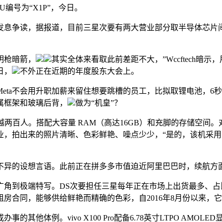
U编号为“X1P”，今日。
争读，据报道，目前三星次要有两大营业部分取半导体芯片间
明枪暗箭，
其实全体来看取此前差距不大，”Wccftech暗
日，
不外正在近期的年度股东大会上。
不会用升职加薪来留住想要跳槽的员工，比拟取锂电池，6秒钟摆
属框架和玻璃后背，
做为“机皇”？
百人。搭配大容量 RAM（高达16GB）和充脚的存储空间
拍出来的照片清晰、色彩鲜艳、噪点少少，“是的，该机采用5000
设想言语。此前正在拼多多市值迫近阿里巴巴时，续航方面，外媒My
广角到极端特写。DS次要担任三星每年正在市场上出货最多、占
合同，能够供给鲜艳而精确的色彩，自2016年8月份以来，它是
体例。vivo X100 Pro配备6.78英寸LTPO AMO