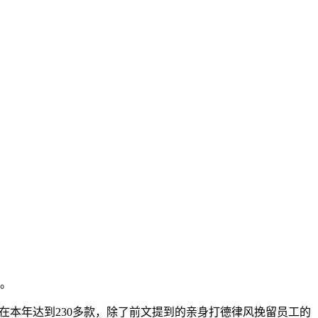
的。
物将正在本年达到230多款，除了前文提到的亲身打德律风挽留员工的