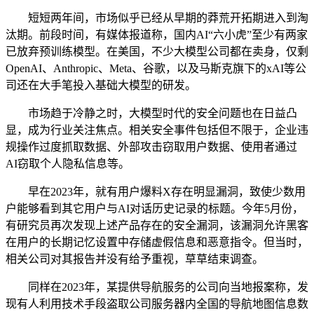
短短两年间，市场似乎已经从早期的莽荒开拓期进入到淘
汰期。前段时间，有媒体报道称，国内AI“六小虎”至少有两家
已放弃预训练模型。在美国，不少大模型公司都在卖身，仅剩
OpenAI、Anthropic、Meta、谷歌，以及马斯克旗下的xAI等公
司还在大手笔投入基础大模型的研发。
市场趋于冷静之时，大模型时代的安全问题也在日益凸
显，成为行业关注焦点。相关安全事件包括但不限于，企业违
规操作过度抓取数据、外部攻击窃取用户数据、使用者通过
AI窃取个人隐私信息等。
早在2023年，就有用户爆料X存在明显漏洞，致使少数用
户能够看到其它用户与AI对话历史记录的标题。今年5月份，
有研究员再次发现上述产品存在的安全漏洞，该漏洞允许黑客
在用户的长期记忆设置中存储虚假信息和恶意指令。但当时，
相关公司对其报告并没有给予重视，草草结束调查。
同样在2023年，某提供导航服务的公司向当地报案称，发
现有人利用技术手段盗取公司服务器内全国的导航地图信息数