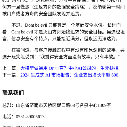
evil（不作恶）。这意味着，方舟平台能保证除了用户外的任
何方一旦做恶（违反方舟的数据安全策略），都能够第一时间
被用户或者方舟的安全团队发现并追责。
不过，Dont be evil 只能算是一个基础安全水位。长远而
看，Cant be evil 才是火山方舟始终追求的安全目标。吴迪也坦
言，信息安全有个特点，只能接近满分，但永远无法达到。
在被问道，与客户接触过程中有没有印象深刻的故事，吴
迪开玩笑般说到：“我觉得安全方面没有故事，只有事故。”
上一篇：
大模型做通用 Or 垂直？中小AI公司的「生死抉择
下一篇：
2024 生成式 AI 市场报告：企业支出增长率超 600
联系我们
总部：
山东省济南市天桥区堤口路68号名泉中心1309室
电话：
0531-89005613