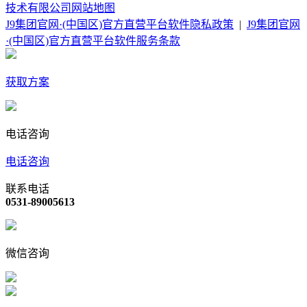
技术有限公司
网站地图
J9集团官网·(中国区)官方直营平台软件隐私政策
|
J9集团官网
·(中国区)官方直营平台软件服务条款
获取方案
电话咨询
电话咨询
联系电话
0531-89005613
微信咨询