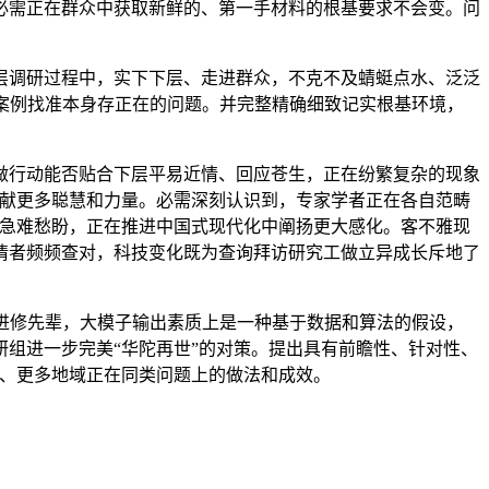
必需正在群众中获取新鲜的、第一手材料的根基要求不会变。问
调研过程中，实下下层、走进群众，不克不及蜻蜓点水、泛泛
案例找准本身存正在的问题。并完整精确细致记实根基环境，
行动能否贴合下层平易近情、回应苍生，正在纷繁复杂的现象
贡献更多聪慧和力量。必需深刻认识到，专家学者正在各自范畴
众急难愁盼，正在推进中国式现代化中阐扬更大感化。客不雅现
情者频频查对，科技变化既为查询拜访研究工做立异成长斥地了
进修先辈，大模子输出素质上是一种基于数据和算法的假设，
组进一步完美“华陀再世”的对策。提出具有前瞻性、针对性、
度、更多地域正在同类问题上的做法和成效。