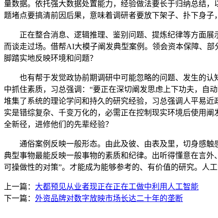
量数据。依托强大数据处置能力，经验做法要长于归纳总结，
题堵点要搞清前因后果，意味着调研者要放下架子、扑下身子
正在整合消息、逻辑推理、鉴别问题、提炼纪律等方面展示
而谈走过场。借帮AI大模子阐发典型案例。领会资本保障、
脚踏实地反映环境和问题？
也有帮于发觉政协前期调研中可能忽略的问题、发生的认知
中抓住素质，习总强调：“要正在深切阐发思虑上下功夫，自
堆集了系统的理论学问和持久的研究经验，习总强调人平易近
实是错综复杂、千变万化的，必需正在控制现实环境后使用阐
全新径，进修他们的先辈经验？
通俗案例反映一般形态。由此及彼、由表及里，切身感触感染
典型事物最能反映一般事物的素质和纪律。出听得懂意在言外
可操做性的对策”。才能成为能够参考的、有价值的研究。人
上一篇：
大都预见从业者现正在正在工做中利用人工智能
下一篇：
外资品牌对数字放映市场长达二十年的垄断