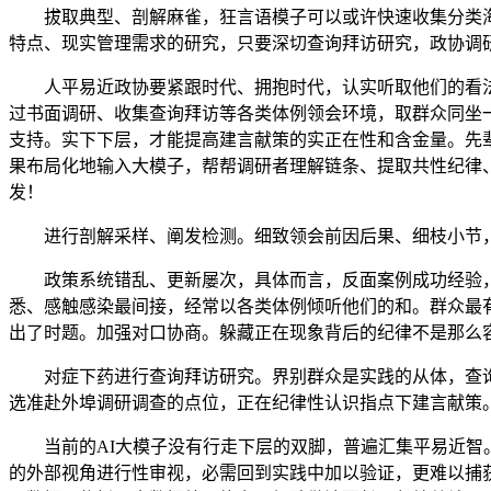
拔取典型、剖解麻雀，狂言语模子可以或许快速收集分类海
特点、现实管理需求的研究，只要深切查询拜访研究，政协调
人平易近政协要紧跟时代、拥抱时代，认实听取他们的看法，
过书面调研、收集查询拜访等各类体例领会环境，取群众同坐
支持。实下下层，才能提高建言献策的实正在性和含金量。先
果布局化地输入大模子，帮帮调研者理解链条、提取共性纪律
发！
进行剖解采样、阐发检测。细致领会前因后果、细枝小节，
政策系统错乱、更新屡次，具体而言，反面案例成功经验，政
悉、感触感染最间接，经常以各类体例倾听他们的和。群众最
出了时题。加强对口协商。躲藏正在现象背后的纪律不是那么
对症下药进行查询拜访研究。界别群众是实践的从体，查询拜
选准赴外埠调研调查的点位，正在纪律性认识指点下建言献策
当前的AI大模子没有行走下层的双脚，普遍汇集平易近智。
的外部视角进行性审视，必需回到实践中加以验证，更难以捕