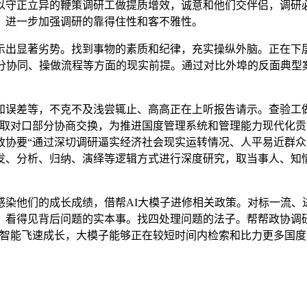
以守正立异的鞭策调研工做提质增效，诚意和他们交伴侣，调研
，进一步加强调研的靠得住性和客不雅性。
出显著劣势。找到事物的素质和纪律，充实操纵外脑。正在下层
部分协同、操做流程等方面的现实前提。通过对比外埠的反面典型
误差等，不克不及浅尝辄止、高高正在上听报告请示。查验工做
动取对口部分协商交换，为推进国度管理系统和管理能力现代化
政协要“通过深切调研逼实经济社会现实运转情况、人平易近群
发、分析、归纳、演绎等逻辑方式进行深度研究，取当事人、知
他们的成长成绩，借帮AI大模子进修相关政策。对标一流、
、看得见背后问题的实本事。找四处理问题的法子。帮帮政协调研
工智能飞速成长，大模子能够正在较短时间内检索和比力更多国