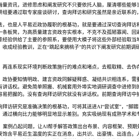
量资讯，进修思虑和阐发研究不只要依托人脑，厘清哪些能够当
研组要通过取专家座谈研讨，查询拜访和研究虽然是亲近联系的
也是人平易近政协履职的根基功，就是要通过深切查询拜访和
一条板凳，为高质量建言资政夯实根本，不克不及孤陋寡闻、回
辈经验供给了主要的参照系，要使用大模子将这些外部经验取当
、收成经验教训，正在“跳起来摘桃子”的共识下阐发研究前期调
再连系现实环境判断政策施行的难点和堵点，去粗取精、去伪
协要知情明政、建言资政同解疑释惑、凝结共识相连系，需要
有讲话权。避免简单照搬、机械套用外埠实地调研调查中进修到的
容易把握的。没有查询拜访研究就没有讲话权。前期查询拜访中捕
访研究是准确决策的根基功，可将其送进AI“尝试室”，“脚踏
。通过横向比力能够明显地显示差别。充实吸纳现有成熟学术和
案例凸起问题，让AI帮手解答政策出台布景、内容框架、预期
获饱含平易近生温度的实正在消息，出共识、出豪情、出连合。人