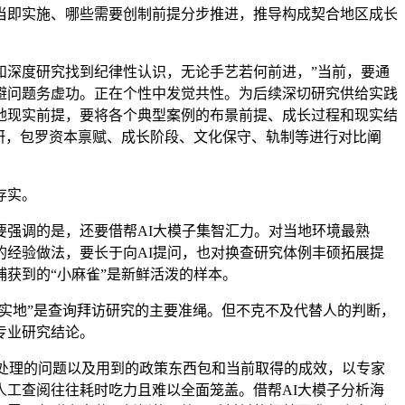
即实施、哪些需要创制前提分步推进，推导构成契合地区成长
，
深度研究找到纪律性认识，无论手艺若何前进，”当前，要通
避问题务虚功。正在个性中发觉共性。为后续深切研究供给实践
地现实前提，要将各个典型案例的布景前提、成长过程和现实结
研，包罗资本禀赋、成长阶段、文化保守、轨制等进行对比阐
存实。
强调的是，还要借帮AI大模子集智汇力。对当地环境最熟
经验做法，要长于向AI提问，也对换查研究体例丰硕拓展提
获到的“小麻雀”是新鲜活泼的样本。
实地”是查询拜访研究的主要准绳。但不克不及代替人的判断，
专业研究结论。
处理的问题以及用到的政策东西包和当前取得的成效，以专家
工查阅往往耗时吃力且难以全面笼盖。借帮AI大模子分析海