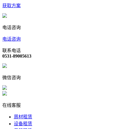
获取方案
电话咨询
电话咨询
联系电话
0531-89005613
微信咨询
在线客服
周材租赁
设备租赁