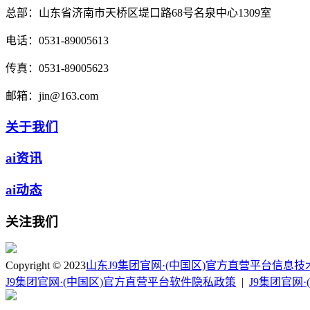
总部：
山东省济南市天桥区堤口路68号名泉中心1309室
电话：
0531-89005613
传真：
0531-89005623
邮箱：
jin@163.com
关于我们
ai资讯
ai动态
关注我们
Copyright © 2023
山东J9集团官网·(中国区)官方直营平台信息
J9集团官网·(中国区)官方直营平台软件隐私政策
|
J9集团官网