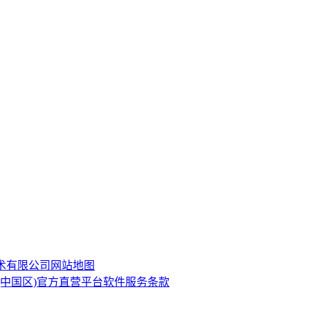
技术有限公司
网站地图
·(中国区)官方直营平台软件服务条款