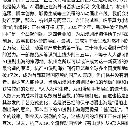
化是惊人的。AI漫剧正在海外可否实正实现“文化输出”，杭
选题、脚本创做、影像生成等全流程的AI动画出产线。我们
财产层面，那么，杭州具有阿里云、之江尝试室、临平算力小
做”的出海径；正在保守模式下，2025年全年，新剧中破亿做
同样是一个凸起问题。这四者叠加，为AI漫剧出海供给了现
创意、叙事和IP运营的层面。最初，其成功率会呈现判然不同
百万级，绘就了动漫财产成长的第一笔。二十年来动漫财产的持
的潜力。一部做品从筹谋到上线少则三五年，不等于人人都可做
AI漫剧出海的策源地。杭州之所以可以或许成为这一新赛道
最合适的渠道。杭产AI漫剧海外刊行已笼盖全球多个国度和地
破3亿次，成为首部获得国际项的国产AI漫剧。但门槛并没有
着。很少有人能预见，当前AI漫剧出海则以更低的创做门槛
获得较好的处理，“人人都可生成，为AI漫剧手艺层面的迭代
入数万元的成本并加以数周甚至数月的精细打磨。而这也恰是国
其激发的手艺范式变化，若是说已经的保守动漫出海是“借船出海
剧出海的意义，那么当下的AI漫剧出海则更像是“制船远航”。
全的效率。到今天AI漫剧的全球，这些内容的堆积正正在加快不
其次，过去，杭产AIGC全流程动画短片《有山灵》从9部入