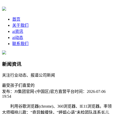
首页
关于我们
ai资讯
ai动态
联系我们
新闻资讯
关注行业动态、报道公司新闻
最受孩子们喜爱的
发布：J9集团官网·(中国区)官方直营平台
时间：2026-07-06
19:54
利用谷歌浏览器(chrome)、360浏览器、IE11浏览器。率领
大师唱响儿歌：“奇异触摸快，“婷姐心语”未检团队连系长儿