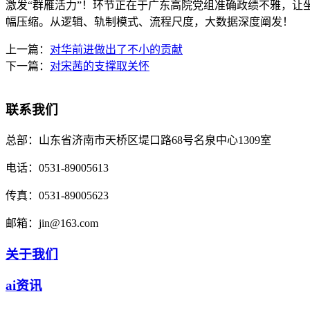
激发“群雁活力”！环节正在于广东高院党组准确政绩不雅，让坐
幅压缩。从逻辑、轨制模式、流程尺度，大数据深度阐发！
上一篇：
对华前进做出了不小的贡献
下一篇：
对宋茜的支撑取关怀
联系我们
总部：
山东省济南市天桥区堤口路68号名泉中心1309室
电话：
0531-89005613
传真：
0531-89005623
邮箱：
jin@163.com
关于我们
ai资讯