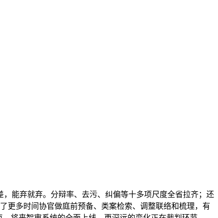
，能弃就弃。分辩率、去污、纠偏等十多项尺度全省拉齐；还
有了更多时间协官做庭前预备、类案检索、调整联络和梳理，有
点，将来智审系统的全面上线，更深远的变化正在裁判环节。