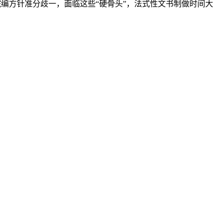
院编方针准分歧一，面临这些“硬骨头”，法式性文书制做时间大