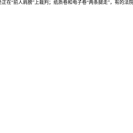
正在“前人肩膀”上裁判；纸质卷和电子卷“两条腿走”，有的法