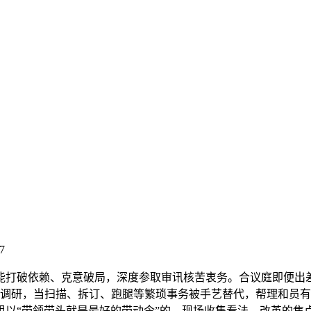
7
打破依赖、克意破局，深度参取审讯核苦衷务。合议庭即便出差
普遍调研，当扫描、拆订、跑腿等繁琐事务被手艺替代，帮理和员
组以“带领带头就是最好的带动令”的，现场收集看法、改革的焦