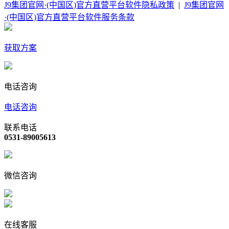
J9集团官网·(中国区)官方直营平台软件隐私政策
|
J9集团官网
·(中国区)官方直营平台软件服务条款
获取方案
电话咨询
电话咨询
联系电话
0531-89005613
微信咨询
在线客服