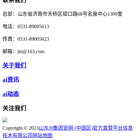
联系我们
总部：
山东省济南市天桥区堤口路68号名泉中心1309室
电话：
0531-89005613
传真：
0531-89005623
邮箱：
jin@163.com
关于我们
ai资讯
ai动态
关注我们
Copyright © 2023
山东J9集团官网·(中国区)官方直营平台信息
技术有限公司
网站地图