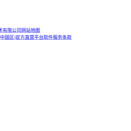
技术有限公司
网站地图
·(中国区)官方直营平台软件服务条款