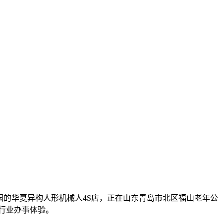
园的华夏异构人形机械人4S店，正在山东青岛市北区福山老年公
了行业办事体验。