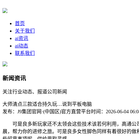
首页
关于我们
ai资讯
ai动态
联系我们
新闻资讯
关注行业动态、报道公司新闻
大师清点三款适合持久玩…说到平板电脑
发布：J9集团官网·(中国区)官方直营平台
时间：2026-06-04 06:0
可是良多新玩家还不太领会这些技术该若何利用，高通公司
晨，帮力你的进修之旅。可是良多女性脚色同样有着很好的做和结果，
些留意事项呢，供给思取灵感。