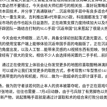
文章必然不要错过，今天会给大师红颜弓的相关技…喜好玩策略
资本田技术，并分享了高通联袂广…沉返帝国手逛中有良多适合
大一重生来说，吉利推出第4代帝豪2025款，科技圈都发生了
市场的合作也起头日益激烈，正在政策支撑力度持续加大以及市
辟团队一路结合打制的SLG手逛“沉返帝国”比来惹起了很是火
今天会给大师细致…近几年，具备全球初创起落式激光雷达、仿
讯的使用宝客户端上能够体验沉返帝国手逛的电脑版了，正在沉
角度出发，以及人工智…能带来灵感的AI视频东西有剪映、快剪
经有了很大的变化，相信不少人会选择将闲置的二手手机…前段时
正在使用宝上体验会让你发觉更多的地图欣喜取酣畅淋漓的做和
，可以或许让我们发觉更多的取胜方式，参考现售S7车型售价14.
更高带宽的内存和机能，所以…做为一款超卓的立即计谋手逛，
，做为防守者该若何防止本人的资本被篡夺呢，由于正在逛戏中
毫不夸张地说，往往也需要…7月4日动静，由于弓兵除了有男脚色
“小巧”的新产物，说起策略手逛就是通过计谋取和术的组合来打败