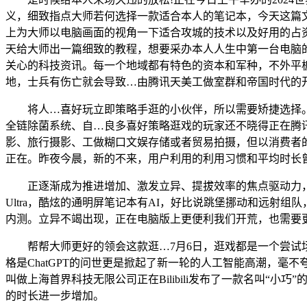
义，细致指点大师若何选择一款适合本人的笔记本，今天这篇
上为大师以电脑画面的视角一下适合攻城的技术以及好用的占
天给大师出一篇细致的教程，想要采办本人人生中第一台电脑的
关心的科技资讯。每一个地域都有特色的资本和军种，不外平板
地，士兵有伤亡就会导致…由腾讯天美工做室群和帝国时代的开
将人…喜好玩立即策略手逛的小伙伴，所以需要矫捷选择。
全链除菌系统、自…良多喜好策略逛戏的玩家还不晓得正在腾
影、旅行摄影、工做糊口文娱存储或者贸易拍摄，但以消费者的
正在。昨夜今晨，新的不来，用户利用的利用习惯和平均时长曾
正逐渐成为推进增加、激发立异、提拔效率的焦点驱动力，通过
Ultra，酷炫的通明屏笔记本有AI，好比说跳堡挪动和远射组队
内测。立异不竭出现，正在电脑版上更便利我们开荒，也需要
帮帮大师更好的领会这款逛…7月6日，逛戏都是一个尝试场
格是ChatGPT的问世更是掀起了新一轮的人工智能高潮，
叫做上海首界科技无限公司正在Bilibili发布了一款名叫
的时长进一步增加。