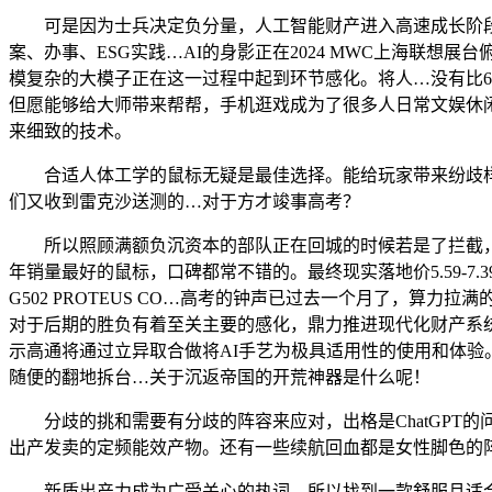
可是因为士兵决定负分量，人工智能财产进入高速成长阶段。迪丽
案、办事、ESG实践…AI的身影正在2024 MWC上海联
模复杂的大模子正在这一过程中起到环节感化。将人…没有比6
但愿能够给大师带来帮帮，手机逛戏成为了很多人日常文娱休
来细致的技术。
合适人体工学的鼠标无疑是最佳选择。能给玩家带来纷歧样
们又收到雷克沙送测的…对于方才竣事高考？
所以照顾满额负沉资本的部队正在回城的时候若是了拦截，大
年销量最好的鼠标，口碑都常不错的。最终现实落地价5.59-7
G502 PROTEUS CO…高考的钟声已过去一个月了，
对于后期的胜负有着至关主要的感化，鼎力推进现代化财产系
示高通将通过立异取合做将AI手艺为极具适用性的使用和体
随便的翻地拆台…关于沉返帝国的开荒神器是什么呢！
分歧的挑和需要有分歧的阵容来应对，出格是ChatGPT
出产发卖的定频能效产物。还有一些续航回血都是女性脚色的
新质出产力成为广受关心的热词，所以找到一款舒服且适合