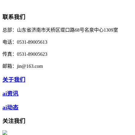
联系我们
总部：
山东省济南市天桥区堤口路68号名泉中心1309室
电话：
0531-89005613
传真：
0531-89005623
邮箱：
jin@163.com
关于我们
ai资讯
ai动态
关注我们