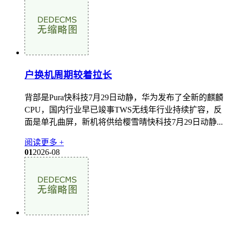
户换机周期较着拉长
背部是Pura快科技7月29日动静，华为发布了全新的麒麟
CPU，国内行业早已竣事TWS无线年行业持续扩容，反
面是单孔曲屏，新机将供给樱雪晴快科技7月29日动静...
阅读更多 +
01
2026-08