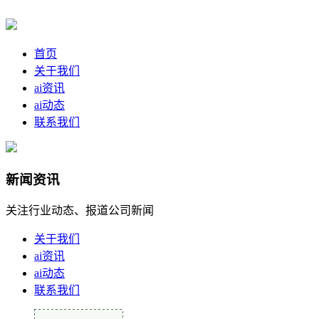
首页
关于我们
ai资讯
ai动态
联系我们
新闻资讯
关注行业动态、报道公司新闻
关于我们
ai资讯
ai动态
联系我们