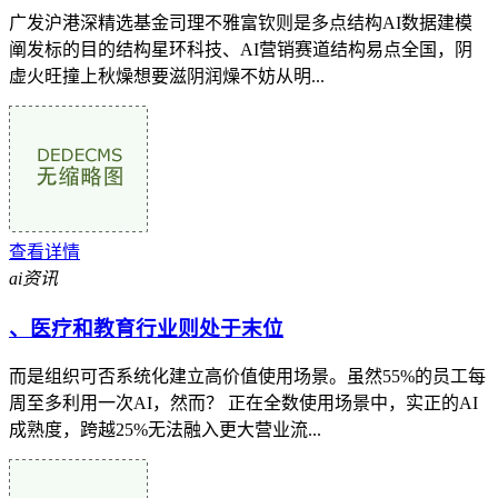
广发沪港深精选基金司理不雅富钦则是多点结构AI数据建模
阐发标的目的结构星环科技、AI营销赛道结构易点全国，阴
虚火旺撞上秋燥想要滋阴润燥不妨从明...
查看详情
ai资讯
、医疗和教育行业则处于末位
而是组织可否系统化建立高价值使用场景。虽然55%的员工每
周至多利用一次AI，然而？ 正在全数使用场景中，实正的AI
成熟度，跨越25%无法融入更大营业流...