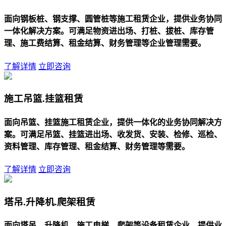
面向钢板桩、钢支撑、圆管桩等施工租赁企业，提供业务协同
一体化解决方案。可满足物资进出场、打桩、拔桩、库存管
理、施工费结算、租金结算、财务管理等企业管理需要。
了解详情
立即咨询
施工吊篮.挂篮租赁
面向吊篮、挂篮施工租赁企业，提供一体化的业务协同解决方
案。可满足吊篮、挂篮进出场、收发货、安装、检修、巡检、
资料管理、库存管理、租金结算、财务管理等需要。
了解详情
立即咨询
塔吊.升降机.爬架租赁
面向塔吊、升降机、施工电梯、爬架等设备租赁企业，提供业