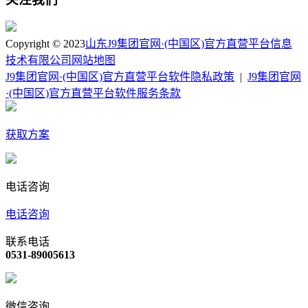
Copyright © 2023
山东J9集团官网·(中国区)官方直营平台信息
技术有限公司
网站地图
J9集团官网·(中国区)官方直营平台软件隐私政策
|
J9集团官网
·(中国区)官方直营平台软件服务条款
获取方案
电话咨询
电话咨询
联系电话
0531-89005613
微信咨询