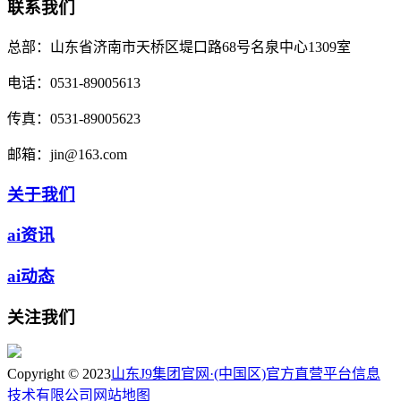
联系我们
总部：
山东省济南市天桥区堤口路68号名泉中心1309室
电话：
0531-89005613
传真：
0531-89005623
邮箱：
jin@163.com
关于我们
ai资讯
ai动态
关注我们
Copyright © 2023
山东J9集团官网·(中国区)官方直营平台信息
技术有限公司
网站地图