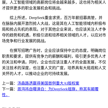
展，人工智能领域的高薪岗位将会越来越多，这也将为相关人
才提供更多的职业发展机会和挑战。
综上所述，DeepSeek重金求贤，百万年薪招募高管，并
在脉脉内展开激烈抢人大战，这是其在人工智能领域内积极布
局和抢占先机的表现。对于其他企业来说，也应该关注人才争
夺的趋势和机遇，积极引进和培养相关领域的人才，以应对市
场竞争和行业发展的挑战。
在撰写招聘广告时，企业应该保持中立的态度，明确岗位
职责和要求，提供有竞争力的薪酬和福利，吸引更多优秀人才
的关注和申请。同时，企业也应该注重人才的全面发展，不仅
关注技术的深度，也注重人文的广度，培养具有大局观和人文
关怀的人才，以推动企业的可持续发展。
上一篇：
汤森路透赢得美国首例重大AI版权案
下一篇：
周鸿祎自曝清白：为DeepSeek摇旗，称其有颠覆
性，