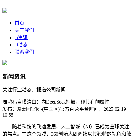
首页
关于我们
ai资讯
ai动态
联系我们
新闻资讯
关注行业动态、报道公司新闻
周鸿祎自曝清白：为DeepSeek摇旗，称其有颠覆性，
发布：J9集团官网·(中国区)官方直营平台
时间：2025-02-19
10:55
随着科技的飞速发展，人工智能（AI）已成为全球关注
的焦点。在这个领域，360创始人周鸿祎以其独特的视角和敏