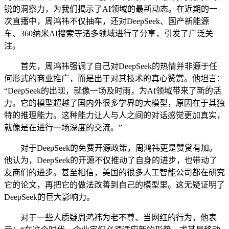
锐的洞察力，为我们揭示了AI领域的最新动态。在近期的一
次直播中，周鸿祎不仅抽车，还对DeepSeek、国产新能源
车、360纳米AI搜索等诸多领域进行了分享，引发了广泛关
注。
首先，周鸿祎强调了自己对DeepSeek的热情并非源于任
何形式的商业推广，而是出于对其技术的真心赞赏。他坦言：
“DeepSeek的出现，就像一场及时雨，为AI领域带来了新的活
力。它的模型超越了国内外很多学界的大模型，原因在于其独
特的推理能力。这种能力让人与人之间的对话感觉更加真实，
就像是在进行一场深度的交流。”
对于DeepSeek的免费开源政策，周鸿祎更是赞赏有加。
他认为，DeepSeek的开源不仅推动了自身的进步，也带动了
友商们的进步。甚至相信，美国的很多人工智能公司都在研究
它的论文，再把它的做法改善到自己的模型里。这无疑证明了
DeepSeek的巨大影响力。
对于一些人质疑周鸿祎为老不尊、当网红的行为，他表