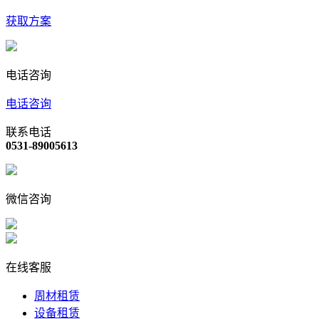
获取方案
电话咨询
电话咨询
联系电话
0531-89005613
微信咨询
在线客服
周材租赁
设备租赁