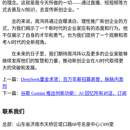
的理念。这就是我今天所做的一切——通过直播、短视频等方
式去普及AI知识，去宣传新创企业。”
总的来说，周鸿祎通过自曝清白、理性推广新创企业的方
式，为我们揭示了一个新时代的企业家应有的态度和行为。他
不仅展示了自身的才华和勇气，也为我们提供了一个观察和思
考AI时代的全新视角。
在未来的日子里，我们期待周鸿祎以及更多的企业家能够
继续发挥他们的智慧和力量，推动新创企业在AI时代取得更
大的突破和发展。
上一篇：
DeepSeek重金求贤：百万年薪招募高管，脉脉内激
烈
下一篇：
谷歌 Gemini 推出创新功能：AI 回忆所有对话，订阅
联系我们
总部：
山东省济南市天桥区堤口路68号名泉中心1309室