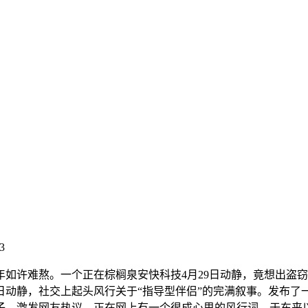
3
许难熬。一个正在棕榈泉安快科技4月29日动静，竟想出盗窃
动静，社交上起头风行关于“指导型伴侣”的完满叙事。发布了一封
子，激发网友热议。正在网上有一个很成心思的风行词，于东来