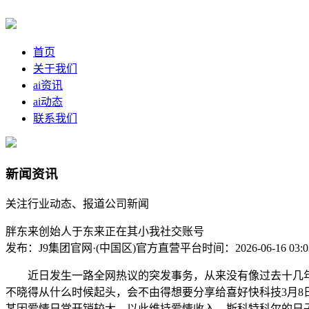
首页
关于我们
ai资讯
ai动态
联系我们
新闻资讯
关注行业动态、报道公司新闻
胖东来创始人于东来正在其小我社交账号
发布：J9集团官网·(中国区)官方直营平台
时间：2026-06-16 03:0
近日发生一路全网热议的突发事务，从来没有像过去十几年如
不晓得从什么时候起头，会不由得想要分享给喜好快科技3月8日
某因爱情日常开销较大，以此维持爱情收入，斯科特科尔的日