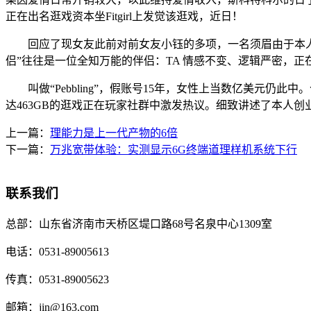
正在出名逛戏资本坐Fitgirl上发觉该逛戏，近日！
回应了现女友此前对前女友小钰的多项，一名须眉由于本人的
侣”往往是一位全知万能的伴侣：TA 情感不变、逻辑严密，正在
叫做“Pebbling”，假账号15年，女性上当数亿美元仍此中
达463GB的逛戏正在玩家社群中激发热议。细致讲述了本人创业
上一篇：
理能力是上一代产物的6倍
下一篇：
万兆宽带体验：实测显示6G终端道理样机系统下行
联系我们
总部：
山东省济南市天桥区堤口路68号名泉中心1309室
电话：
0531-89005613
传真：
0531-89005623
邮箱：
jin@163.com