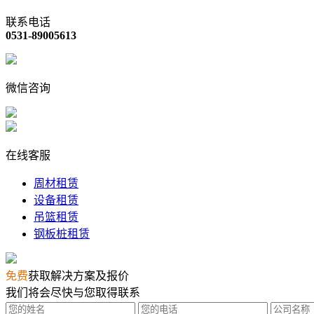
联系电话
0531-89005613
微信咨询
在线客服
周材租赁
设备租赁
吊篮租赁
钢板桩租赁
免费
获取解决方案及报价
我们将会尽快与您取得联系