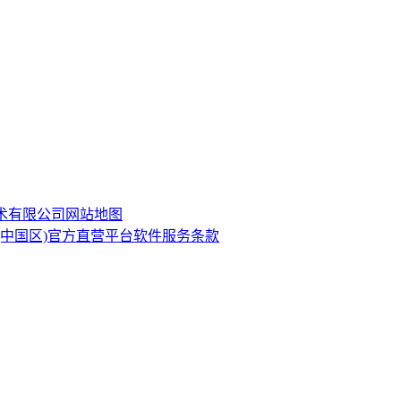
技术有限公司
网站地图
·(中国区)官方直营平台软件服务条款