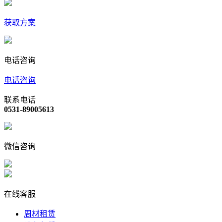
获取方案
电话咨询
电话咨询
联系电话
0531-89005613
微信咨询
在线客服
周材租赁