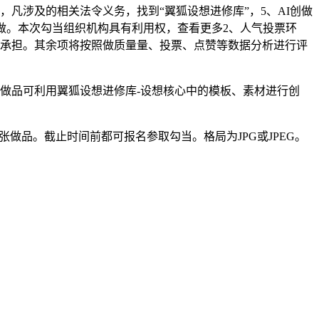
涉及的相关法令义务，找到“翼狐设想进修库”，5、AI创做
做。本次勾当组织机构具有利用权，查看更多2、人气投票环
人承担。其余项将按照做质量量、投票、点赞等数据分析进行评
做品可利用翼狐设想进修库-设想核心中的模板、素材进行创
品。截止时间前都可报名参取勾当。格局为JPG或JPEG。