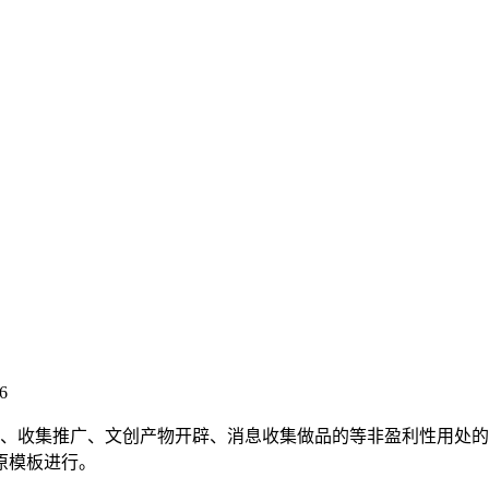
6
收集推广、文创产物开辟、消息收集做品的等非盈利性用处的
原模板进行。