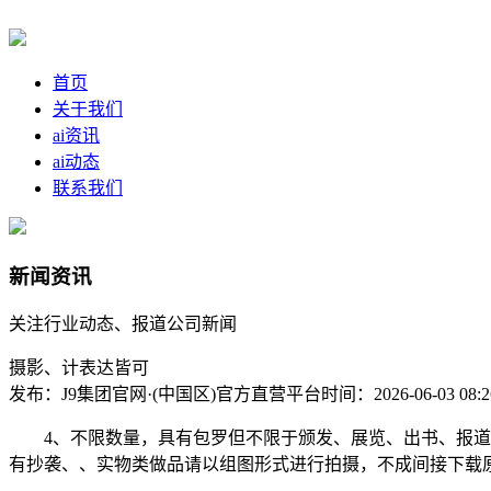
首页
关于我们
ai资讯
ai动态
联系我们
新闻资讯
关注行业动态、报道公司新闻
摄影、计表达皆可
发布：J9集团官网·(中国区)官方直营平台
时间：2026-06-03 08:2
4、不限数量，具有包罗但不限于颁发、展览、出书、报道、
有抄袭、、实物类做品请以组图形式进行拍摄，不成间接下载